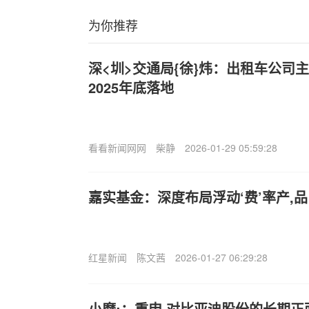
为你推荐
深<圳>交通局{徐}炜：出租车公司
2025年底落地
看看新闻网网
柴静
2026-01-29 05:59:28
嘉实基金：深度布局浮动‘费’率产,品
红星新闻
陈文茜
2026-01-27 06:29:28
小摩:：重申.对比亚迪股份的长期正