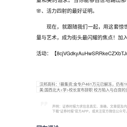
🌸、活力四射的最好证明。
现在，就跟随我们一起，用这套惊
量与艺术，成为街头最闪耀的焦点！加
活动：【
8cjVGdkyAuHwSRRkeCZXbTJ
汉邦高科：!募集资;金专户461万元已解冻，仍有1
美;国西北大<学>校长宣布辞职 校方陷入与白宫的
声明：证券时报力求信息真实、准确，文章提及内
下载“证券时报”官方APP，或关注官方微信公众