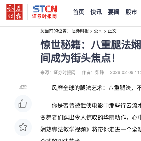
首页
快讯
要闻
股市
您当前的位置：
证券时报
>
公司
>
正文
惊世秘籍：八重腿法娴
间成为街头焦点！
来源：证券时报网
作者：柴静
2026-02-09 11
风靡全球的腿法艺术：八重腿法，
点赞
你是否曾被武侠电影中那些行云流
🌸舞者们踢出令人惊叹的华丽动作，心
娴熟脚法教学视频》将带你走进一个全