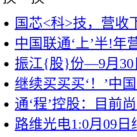
国芯<科>技，营收下滑
中国联通‘上’半!年
振江{股}份—9月3
继续买买买‘！’中
通‘程’控股：目前
路维光电1:0月0