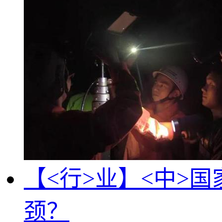
【<行>业】<中>
颈？