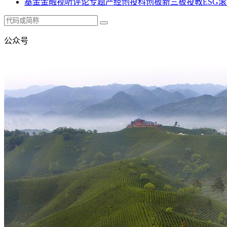
基金
金融
视听
评论
专题
产经
创投
科创板
新三板
投教
ESG
滚
公众号