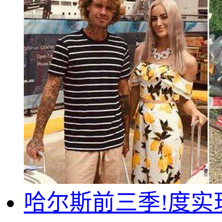
哈尔斯前三季!度实