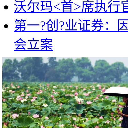
沃尔玛<首>席执行
第一?创?业证券：
会立案