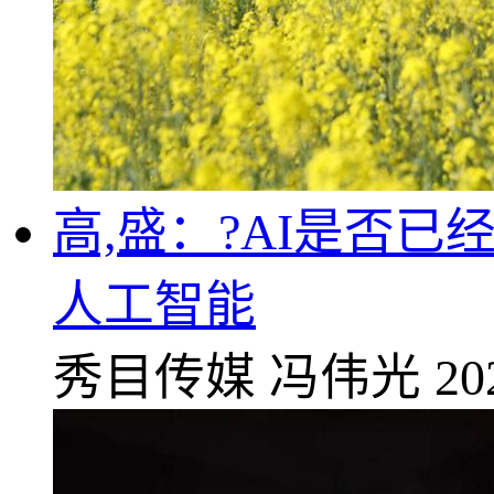
高,盛：?AI是否
人工智能
秀目传媒
冯伟光
20