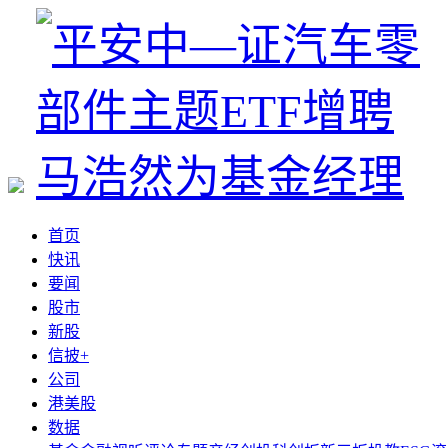
首页
快讯
要闻
股市
新股
信披+
公司
港美股
数据