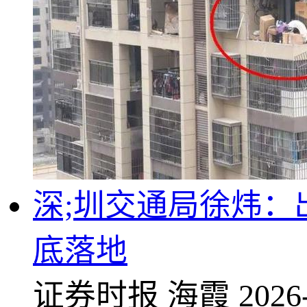
深;圳交通局徐炜：
底落地
证券时报
海霞
2026