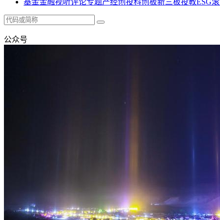
基金
金融
视听
评论
专题
产经
创投
科创板
新三板
投教
ESG
滚
公众号