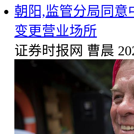
朝阳,监管分局同
变更营业场所
证券时报网
曹晨
20