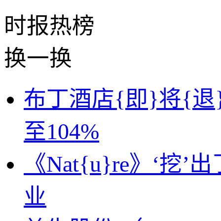
时报
热榜
换一换
布丁酒店{即}将{
至104%
《Nat{u}re》‘
业