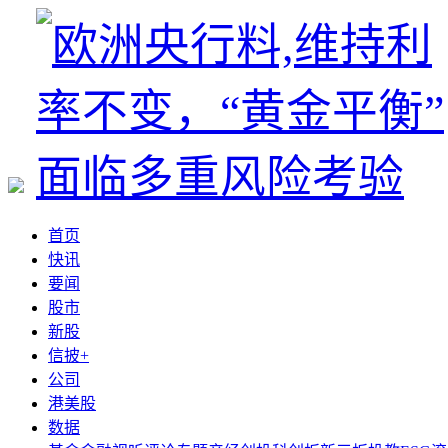
首页
快讯
要闻
股市
新股
信披+
公司
港美股
数据