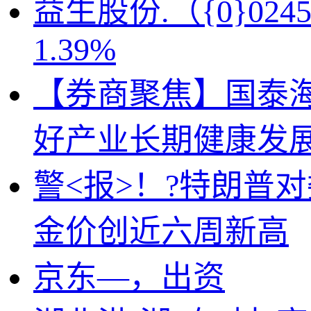
益生股份.（{0}0
1.39%
【券商聚焦】国泰海
好产业长期健康发
警<报>！?特朗普
金价创近六周新高
京东—，出资